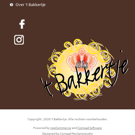
Over 't Bakkertje
Copyright ; 2026 't Bakkertje. Alle rechten voorbehouden.
Powered by
nopCommerce
and
Compad Software
Designed by
Compad Reclamestudio