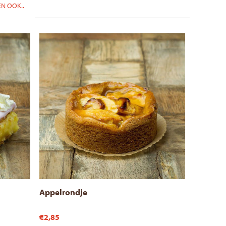
N OOK..
Appelrondje
€2,85