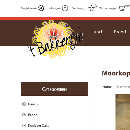
(0)
(0)
Registreren
Inloggen
Verlanglijst
Winkelwagen
Lunch
Brood
Moorko
Home
/
Taarten 
C
ATEGORIEEN
Lunch
Brood
Koek en Cake