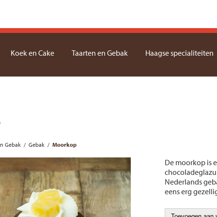
Koek en Cake
Taarten en Gebak
Haagse specialiteiten
p
en Gebak
/
Gebak
/
Moorkop
De moorkop is e
chocoladeglazuu
Nederlands gebak
eens erg gezellig