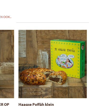
N OOK..
ER OP
Haagse Poffâh klein