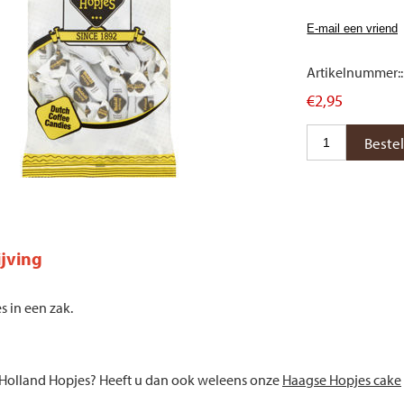
Artikelnummer::
€2,95
jving
 in een zak.
 Holland Hopjes? Heeft u dan ook weleens onze
Haagse Hopjes cake