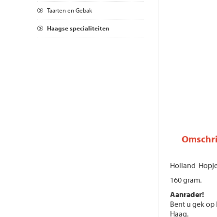
Taarten en Gebak
Haagse specialiteiten
Omschri
Holland Hopjes
160 gram.
Aanrader!
Bent u gek op
Haag.