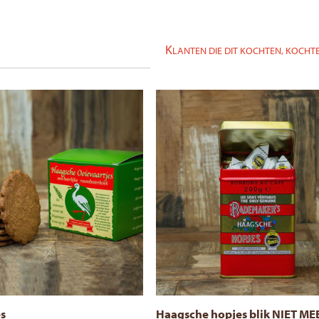
K
LANTEN DIE DIT KOCHTEN, KOCHTE
Aanrader!
es
Haagsche hopjes blik NIET ME