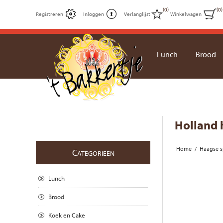
(0)
(0)
Registreren
Inloggen
Verlanglijst
Winkelwagen
Lunch
Brood
Holland 
Home
/
Haagse sp
C
ATEGORIEEN
Lunch
Brood
Koek en Cake