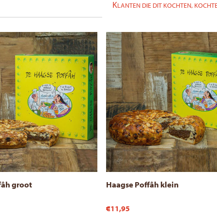
K
LANTEN DIE DIT KOCHTEN, KOCHTE
fâh groot
Haagse Poffâh klein
€11,95