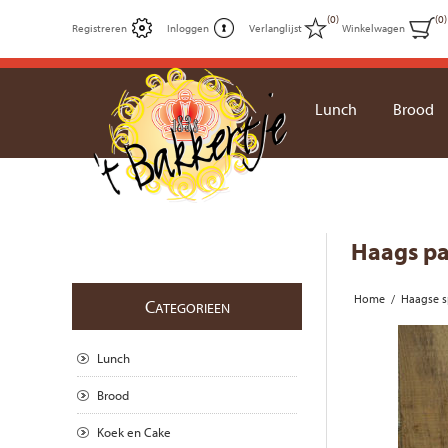
(0)
(0)
Registreren
Inloggen
Verlanglijst
Winkelwagen
Lunch
Brood
Haags pa
Home
/
Haagse sp
C
ATEGORIEEN
Lunch
Brood
Koek en Cake