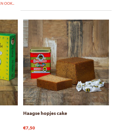
N OOK..
Haagse hopjes cake
€7,50