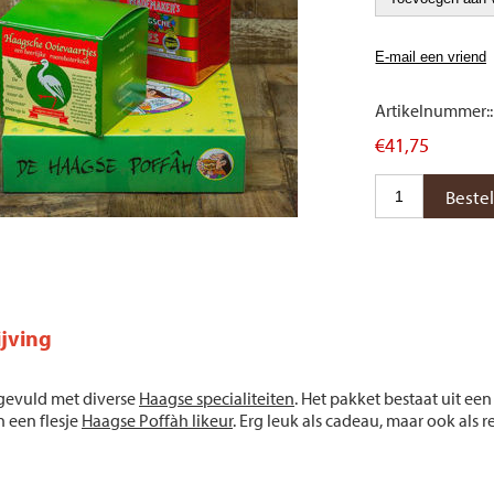
Artikelnummer::
€41,75
jving
gevuld met diverse
Haagse specialiteiten
. Het pakket bestaat uit ee
n een flesje
Haagse Poffàh likeur
. Erg leuk als cadeau, maar ook als 