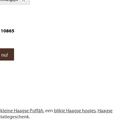
10865
n
kleine Haagse Poffâh
, een
blikje Haagse hopjes
,
Haagse
relatiegeschenk.