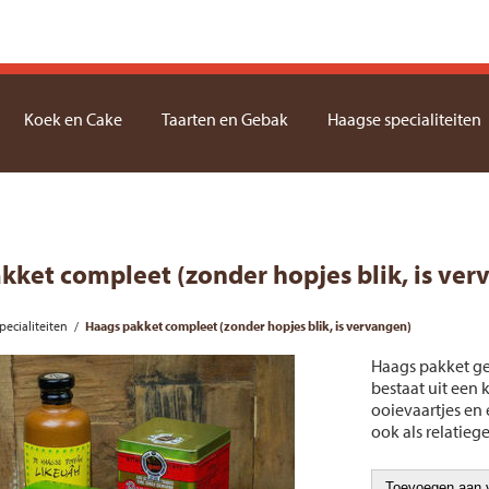
Koek en Cake
Taarten en Gebak
Haagse specialiteiten
kket compleet (zonder hopjes blik, is ver
ecialiteiten
/
Haags pakket compleet (zonder hopjes blik, is vervangen)
Haags pakket ge
bestaat uit een 
ooievaartjes en 
ook als relatieg