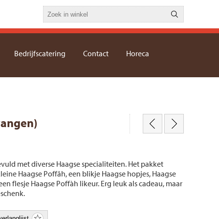
Bedrijfscatering
Contact
Horeca
vangen)
vuld met diverse Haagse specialiteiten. Het pakket
kleine Haagse Poffâh, een blikje Haagse hopjes, Haagse
een flesje Haagse Poffàh likeur. Erg leuk als cadeau, maar
eschenk.