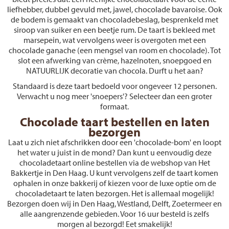
liefhebber, dubbel gevuld met, jawel, chocolade bavaroise. Ook
de bodem is gemaakt van chocoladebeslag, besprenkeld met
siroop van suiker en een beetje rum. De taart is bekleed met
marsepein, wat vervolgens weer is overgoten met een
chocolade ganache (een mengsel van room en chocolade). Tot
slot een afwerking van crème, hazelnoten, snoepgoed en
NATUURLIJK decoratie van chocola. Durft u het aan?
Standaard is deze taart bedoeld voor ongeveer 12 personen.
Verwacht u nog meer 'snoepers'? Selecteer dan een groter
formaat.
Chocolade taart bestellen en laten
bezorgen
Laat u zich niet afschrikken door een 'chocolade-bom' en loopt
het water u juist in de mond? Dan kunt u eenvoudig deze
chocoladetaart online bestellen via de webshop van Het
Bakkertje in Den Haag. U kunt vervolgens zelf de taart komen
ophalen in onze bakkerij of kiezen voor de luxe optie om de
chocoladetaart te laten bezorgen. Het is allemaal mogelijk!
Bezorgen doen wij in Den Haag, Westland, Delft, Zoetermeer en
alle aangrenzende gebieden. Voor 16 uur besteld is zelfs
morgen al bezorgd! Eet smakelijk!