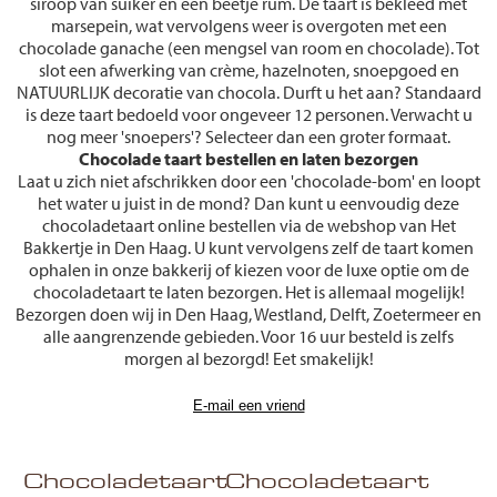
siroop van suiker en een beetje rum. De taart is bekleed met
marsepein, wat vervolgens weer is overgoten met een
chocolade ganache (een mengsel van room en chocolade). Tot
slot een afwerking van crème, hazelnoten, snoepgoed en
NATUURLIJK decoratie van chocola. Durft u het aan? Standaard
is deze taart bedoeld voor ongeveer 12 personen. Verwacht u
nog meer 'snoepers'? Selecteer dan een groter formaat.
Chocolade taart bestellen en laten bezorgen
Laat u zich niet afschrikken door een 'chocolade-bom' en loopt
het water u juist in de mond? Dan kunt u eenvoudig deze
chocoladetaart online bestellen via de webshop van Het
Bakkertje in Den Haag. U kunt vervolgens zelf de taart komen
ophalen in onze bakkerij of kiezen voor de luxe optie om de
chocoladetaart te laten bezorgen. Het is allemaal mogelijk!
Bezorgen doen wij in Den Haag, Westland, Delft, Zoetermeer en
alle aangrenzende gebieden. Voor 16 uur besteld is zelfs
morgen al bezorgd! Eet smakelijk!
Chocoladetaart
Chocoladetaart