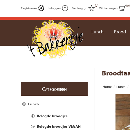
(0)
(0)
Registreren
Inloggen
Verlanglijst
Winkelwagen
Lunch
Brood
Broodta
Home
/
Lunch
/
C
ATEGORIEEN
Lunch
Belegde broodjes
Belegde broodjes VEGAN