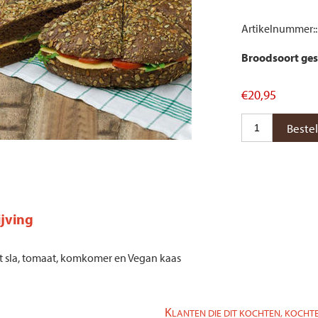
Artikelnummer::
Broodsoort ges
€20,95
jving
t sla, tomaat, komkomer en Vegan kaas
K
LANTEN DIE DIT KOCHTEN, KOCHTE