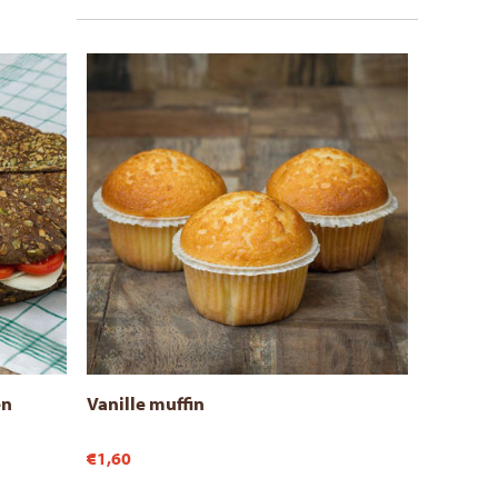
en
Vanille muffin
€1,60