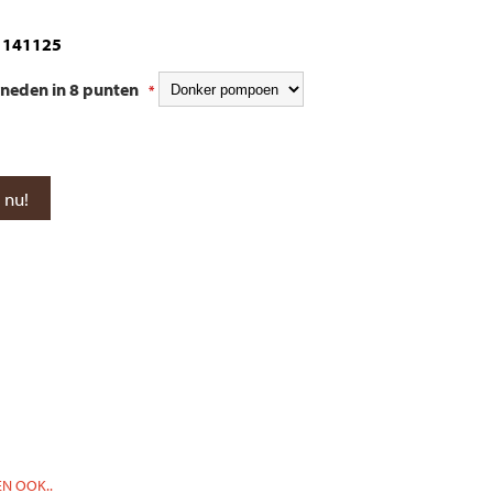
141125
neden in 8 punten
*
N OOK..