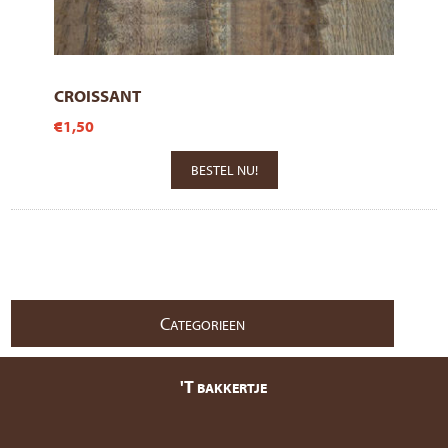
CROISSANT
€1,50
C
ATEGORIEEN
'T
BAKKERTJE